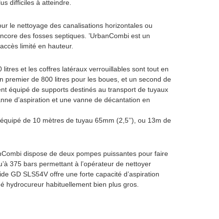
s difficiles à atteindre.
our le nettoyage des canalisations horizontales ou
 encore des fosses septiques. ’UrbanCombi est un
accès limité en hauteur.
litres et les coffres latéraux verrouillables sont tout en
premier de 800 litres pour les boues, et un second de
ment équipé de supports destinés au transport de tuyaux
anne d’aspiration et une vanne de décantation en
re équipé de 10 mètres de tuyau 65mm (2,5’’), ou 13m de
anCombi dispose de deux pompes puissantes pour faire
u’à 375 bars permettant à l’opérateur de nettoyer
ide GD SLS54V offre une forte capacité d’aspiration
é hydrocureur habituellement bien plus gros.