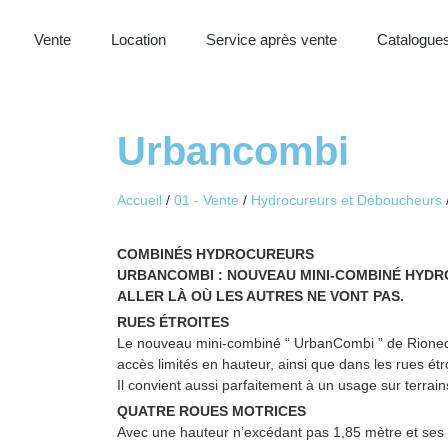
Vente
Location
Service après vente
Catalogues
Urbancombi
Accueil
/
01 - Vente
/
Hydrocureurs et Déboucheurs
COMBINÉS HYDROCUREURS
URBANCOMBI : NOUVEAU MINI-COMBINÉ HYD
ALLER LÀ OÙ LES AUTRES NE VONT PAS.
RUES ÉTROITES
Le nouveau mini-combiné “ UrbanCombi ” de Rioned 
accès limités en hauteur, ainsi que dans les rues étro
Il convient aussi parfaitement à un usage sur terrai
QUATRE ROUES MOTRICES
Avec une hauteur n’excédant pas 1,85 mètre et ses