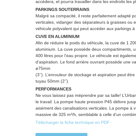
accèdera, et pourra travailler dans les endroits les plu
PARKINGS SOUTERRAINS
Malgré sa compacité, il reste parfaitement adapté p
verticales, vidanger des séparateurs à graisses ou
véhicule polyvalent qui peut accéder aux parkings à 
CUVE EN ALUMINIUM
Afin de réduire le poids du véhicule, la cuve de 1 200 
aluminium. La cuve possède deux compartiments, un 
400 litres pour l’eau propre. Le véhicule est égale
d’aspiration. Le fond arrière ouvrant possède une v
ø75mm
(3’’). L’enrouleur de stockage et aspiration peut êt
tuyau 50mm (2’’).
PERFORMANCES
Ne vous laissez pas méprendre par sa taille! L’Urb
le travail. La pompe haute pression P45 délivre jusq
aisément des canalisations verticales. La pompe à v
massive de 325 m³/h, semblable à celle d’un combin
Télécharger la fiche technique en PDF