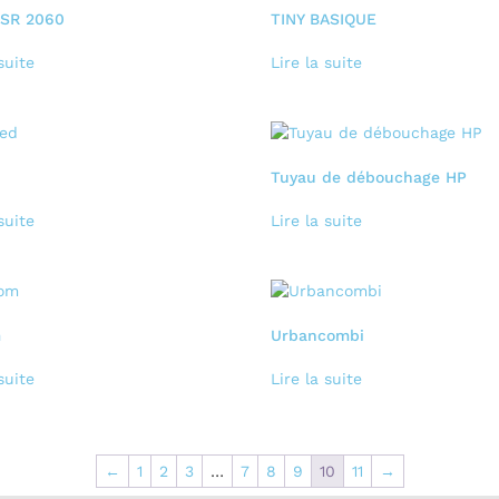
FSR 2060
TINY BASIQUE
suite
Lire la suite
d
Tuyau de débouchage HP
suite
Lire la suite
m
Urbancombi
suite
Lire la suite
←
1
2
3
…
7
8
9
10
11
→