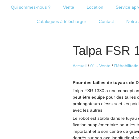
Qui sommes-nous ?
Vente
Location
Service apr
Catalogues à télécharger
Contact
Notre 
Talpa FSR 
Accueil
/
01 - Vente
/
Réhabilitatio
Pour des tailles de tuyaux de 
Talpa FSR 1330 a une conception 
peut être équipé pour des taille
prolongateurs d’essieu et les poi
avec les autres.
Le robot est stable dans le tuya
fixation supplémentaire pour les 
important et à son centre de grav
degrés sur son axe longitudinal s