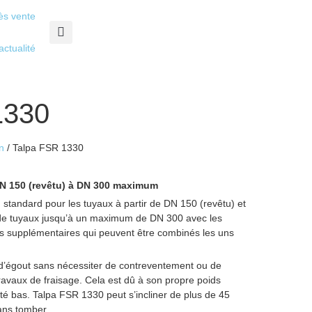
ès vente
actualité
1330
n
/ Talpa FSR 1330
DN 150 (revêtu) à DN 300 maximum
standard pour les tuyaux à partir de DN 150 (revêtu) et
s de tuyaux jusqu’à un maximum de DN 300 avec les
ds supplémentaires qui peuvent être combinés les uns
u d’égout sans nécessiter de contreventement ou de
travaux de fraisage.
Cela est dû à son propre poids
ité bas.
Talpa FSR 1330 peut s’incliner de plus de 45
ans tomber.