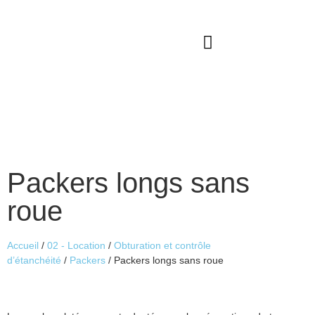
Qui sommes-nous ?
Service après vente
Catalogues à télécharger
Notre actualité
Packers longs sans
roue
Accueil
/
02 - Location
/
Obturation et contrôle
d’étanchéité
/
Packers
/ Packers longs sans roue