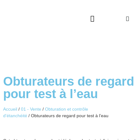
Qui sommes-nous ?
Service après vente
Catalogues à télécharger
Obturateurs de regard
pour test à l’eau
Accueil
/
01 - Vente
/
Obturation et contrôle
d'étanchéité
/ Obturateurs de regard pour test à l’eau