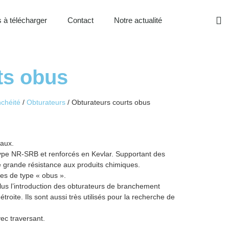
 à télécharger
Contact
Notre actualité
ts obus
nchéité
/
Obturateurs
/ Obturateurs courts obus
yaux.
type NR-SRB et renforcés en Kevlar. Supportant des
e grande résistance aux produits chimiques.
es de type « obus ».
lus l’introduction des obturateurs de branchement
oite. Ils sont aussi très utilisés pour la recherche de
c traversant.