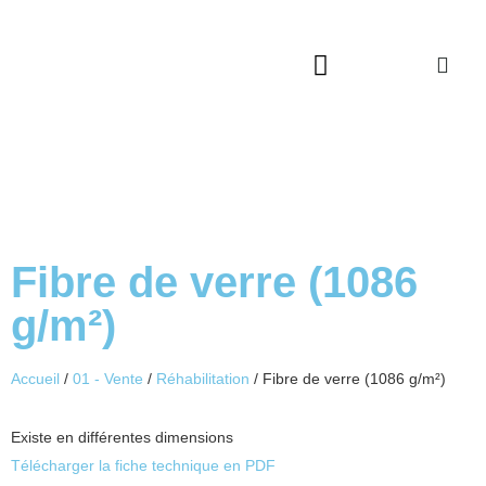
Qui sommes-nous ?
Service après vente
Catalogues à télécharger
Fibre de verre (1086
g/m²)
Accueil
/
01 - Vente
/
Réhabilitation
/ Fibre de verre (1086 g/m²)
Existe en différentes dimensions
Télécharger la fiche technique en PDF