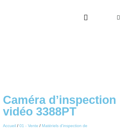
Qui sommes-nous ?
Service après vente
Catalogues à télécharger
Caméra d’inspection
vidéo 3388PT
Accueil
/
01 - Vente
/
Matériels d'inspection de