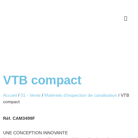
Qui sommes-nous ?
Service après vente
Catalogues à télécharger
VTB compact
Accueil
/
01 - Vente
/
Matériels d'inspection de canalisation
/ VTB
compact
Réf. CAM3499F
UNE CONCEPTION INNOVANTE