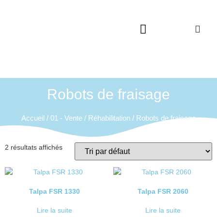
Qui sommes-nous ?
Service après vente
Catalogues à télécharger
Robots de fraisage
Accueil
/
01 - Vente
/
Réhabilitation
/ Robots de fraisage
2 résultats affichés
Talpa FSR 1330
Talpa FSR 2060
Lire la suite
Lire la suite