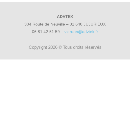
ADVTEK
304 Route de Neuville – 01 640 JUJURIEUX
06 81 42 51 59 –
v.druon@advtek.fr
Copyright 2026 © Tous droits réservés