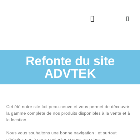
Qui sommes-nous ?
Service après vente
Catalogues à télécharger
Refonte du site
ADVTEK
Cet été notre site fait peau-neuve et vous permet de découvrir
la gamme complète de nos produits disponibles à la vente et à
la location.
Nous vous souhaitons une bonne navigation ; et surtout
n’hésitez pas à nous contacter si vous avez besoin