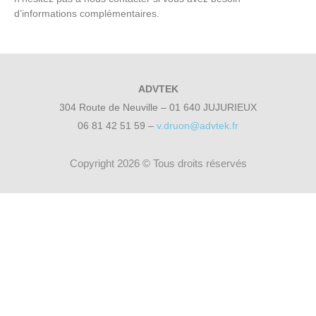
d’informations complémentaires.
ADVTEK
304 Route de Neuville – 01 640 JUJURIEUX
06 81 42 51 59 –
v.druon@advtek.fr
Copyright 2026 © Tous droits réservés