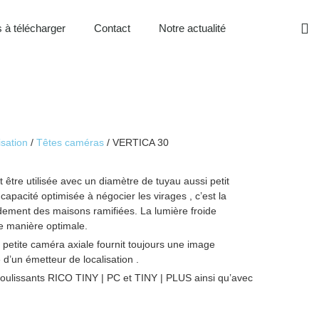
 à télécharger
Contact
Notre actualité
isation
/
Têtes caméras
/ VERTICA 30
être utilisée avec un diamètre de tuyau aussi petit
apacité optimisée à négocier les virages , c’est la
dement des maisons ramifiées. La lumière froide
e manière optimale.
 petite caméra axiale fournit toujours une image
 d’un émetteur de localisation .
coulissants RICO TINY | PC et TINY | PLUS ainsi qu’avec