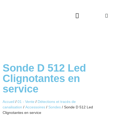
Qui sommes-nous ?
Service après vente
Catalogues à télécharger
Sonde D 512 Led
Clignotantes en
service
Accueil
/
01 - Vente
/
Détections et tracés de
canalisation
/
Accessoires
/
Sondes
/ Sonde D 512 Led
Clignotantes en service