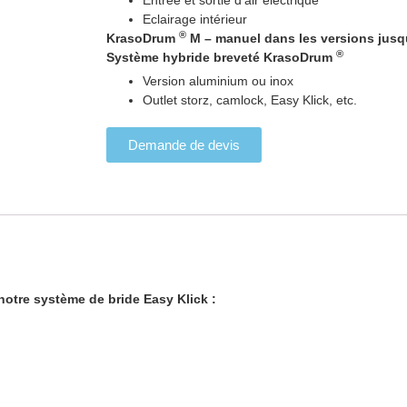
Entrée et sortie d’air électrique
Eclairage intérieur
®
KrasoDrum
M – manuel dans les versions jusq
®
Système hybride breveté KrasoDrum
Version aluminium ou inox
Outlet storz, camlock, Easy Klick, etc.
Demande de devis
otre système de bride Easy Klick :