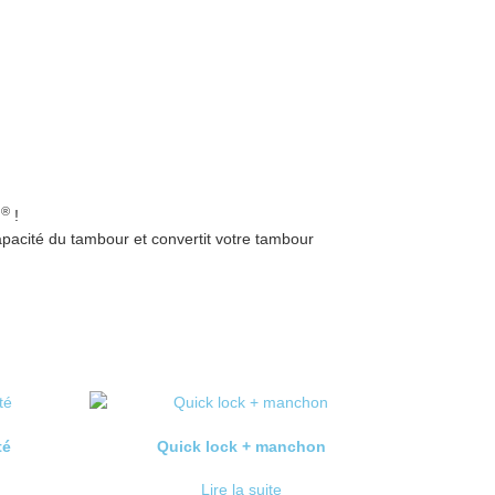
®
e
​​!
apacité du tambour et convertit votre tambour
té
Quick lock + manchon
Lire la suite