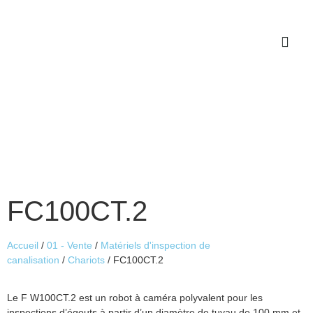
Qui sommes-nous ?
Service après vente
Catalogues à télécharger
Notre actualité
FC100CT.2
Accueil
/
01 - Vente
/
Matériels d'inspection de
canalisation
/
Chariots
/ FC100CT.2
Le F W100CT.2 est un robot à caméra polyvalent pour les
inspections d’égouts à partir d’un diamètre de tuyau de 100 mm et