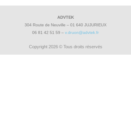
ADVTEK
304 Route de Neuville – 01 640 JUJURIEUX
06 81 42 51 59 –
v.druon@advtek.fr
Copyright 2026 © Tous droits réservés