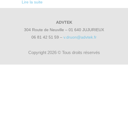
Lire la suite
ADVTEK
304 Route de Neuville – 01 640 JUJURIEUX
06 81 42 51 59 –
v.druon@advtek.fr
Copyright 2026 © Tous droits réservés