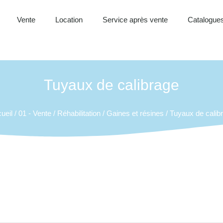
Vente
Location
Service après vente
Catalogues
Tuyaux de calibrage
ueil
/
01 - Vente
/
Réhabilitation
/
Gaines et résines
/ Tuyaux de calib