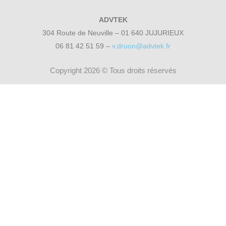
ADVTEK
304 Route de Neuville – 01 640 JUJURIEUX
06 81 42 51 59 –
v.druon@advtek.fr
Copyright 2026 © Tous droits réservés