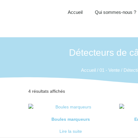
Accueil
Qui sommes-nous ?
Détecteurs de câ
Accueil
/
01 - Vente
/
Détecti
4 résultats affichés
Boules marqueurs
E
Lire la suite