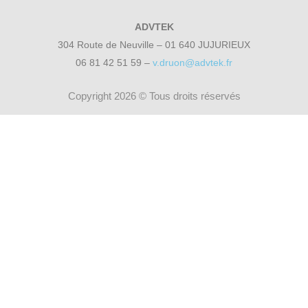
ADVTEK
304 Route de Neuville – 01 640 JUJURIEUX
06 81 42 51 59 –
v.druon@advtek.fr
Copyright 2026 © Tous droits réservés