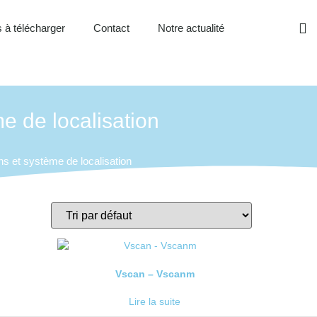
 à télécharger
Contact
Notre actualité
e de localisation
ns et système de localisation
Vscan – Vscanm
Lire la suite