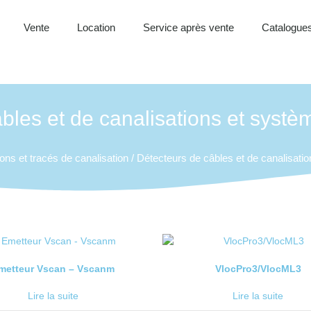
Vente
Location
Service après vente
Catalogues
bles et de canalisations et systèm
ons et tracés de canalisation
/ Détecteurs de câbles et de canalisatio
metteur Vscan – Vscanm
VlocPro3/VlocML3
Lire la suite
Lire la suite